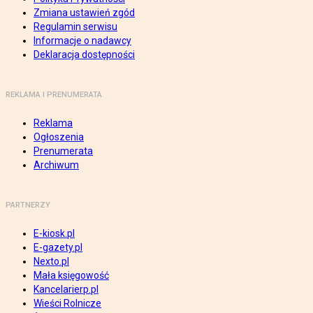
Zmiana ustawień zgód
Regulamin serwisu
Informacje o nadawcy
Deklaracja dostępności
REKLAMA I PRENUMERATA
Reklama
Ogłoszenia
Prenumerata
Archiwum
PARTNERZY
E-kiosk.pl
E-gazety.pl
Nexto.pl
Mała księgowość
Kancelarierp.pl
Wieści Rolnicze