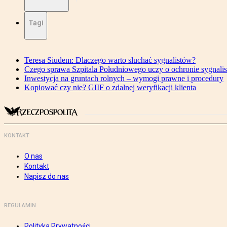
Tagi
Teresa Siudem: Dlaczego warto słuchać sygnalistów?
Czego sprawa Szpitala Południowego uczy o ochronie sygnali
Inwestycja na gruntach rolnych – wymogi prawne i procedury
Kopiować czy nie? GIIF o zdalnej weryfikacji klienta
KONTAKT
O nas
Kontakt
Napisz do nas
REGULAMIN
Polityka Prywatności