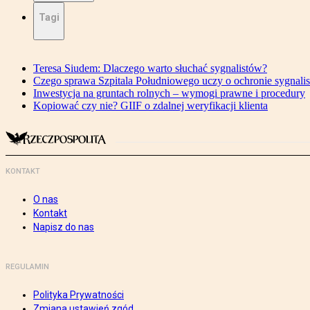
Tagi
Teresa Siudem: Dlaczego warto słuchać sygnalistów?
Czego sprawa Szpitala Południowego uczy o ochronie sygnali
Inwestycja na gruntach rolnych – wymogi prawne i procedury
Kopiować czy nie? GIIF o zdalnej weryfikacji klienta
KONTAKT
O nas
Kontakt
Napisz do nas
REGULAMIN
Polityka Prywatności
Zmiana ustawień zgód