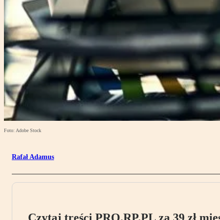
Foto: Adobe Stock
Rafał Adamus
Czytaj treści PRO.RP.PL za 39 zł mies