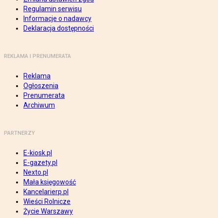
Regulamin serwisu
Informacje o nadawcy
Deklaracja dostępności
REKLAMA I PRENUMERATA
Reklama
Ogłoszenia
Prenumerata
Archiwum
PARTNERZY
E-kiosk.pl
E-gazety.pl
Nexto.pl
Mała księgowość
Kancelarierp.pl
Wieści Rolnicze
Życie Warszawy