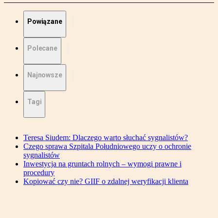
Powiązane
Polecane
Najnowsze
Tagi
Teresa Siudem: Dlaczego warto słuchać sygnalistów?
Czego sprawa Szpitala Południowego uczy o ochronie
sygnalistów
Inwestycja na gruntach rolnych – wymogi prawne i
procedury
Kopiować czy nie? GIIF o zdalnej weryfikacji klienta