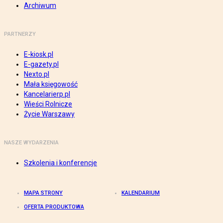
Archiwum
PARTNERZY
E-kiosk.pl
E-gazety.pl
Nexto.pl
Mała księgowość
Kancelarierp.pl
Wieści Rolnicze
Życie Warszawy
NASZE WYDARZENIA
Szkolenia i konferencje
MAPA STRONY
KALENDARIUM
OFERTA PRODUKTOWA