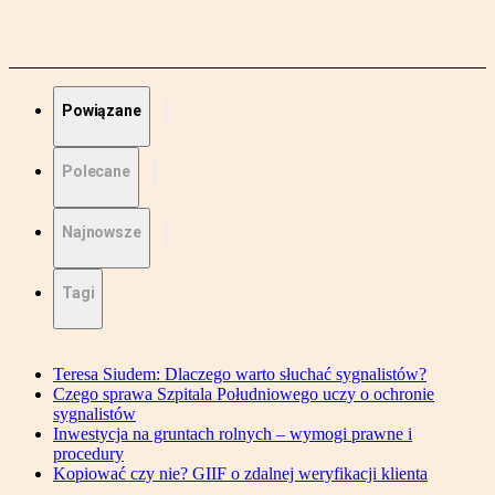
Powiązane
Polecane
Najnowsze
Tagi
Teresa Siudem: Dlaczego warto słuchać sygnalistów?
Czego sprawa Szpitala Południowego uczy o ochronie
sygnalistów
Inwestycja na gruntach rolnych – wymogi prawne i
procedury
Kopiować czy nie? GIIF o zdalnej weryfikacji klienta