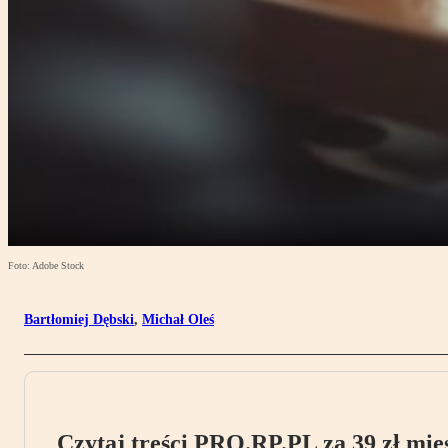
Foto: Adobe Stock
Bartłomiej Dębski
,
Michał Oleś
Czytaj treści PRO.RP.PL za 39 zł mies