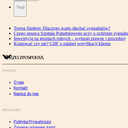
Tagi
Teresa Siudem: Dlaczego warto słuchać sygnalistów?
Czego sprawa Szpitala Południowego uczy o ochronie sygnali
Inwestycja na gruntach rolnych – wymogi prawne i procedury
Kopiować czy nie? GIIF o zdalnej weryfikacji klienta
KONTAKT
O nas
Kontakt
Napisz do nas
REGULAMIN
Polityka Prywatności
Zmiana ustawień zgód