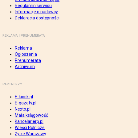
Regulamin serwisu
Informacje o nadawcy
Deklaracja dostępności
REKLAMA I PRENUMERATA
Reklama
Ogłoszenia
Prenumerata
Archiwum
PARTNERZY
E-kiosk.pl
E-gazety.pl
Nexto.pl
Mała księgowość
Kancelarierp.pl
Wieści Rolnicze
Życie Warszawy