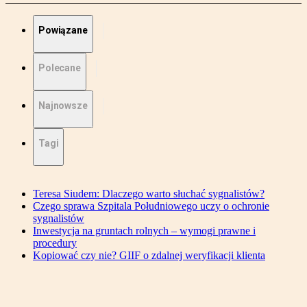
Powiązane
Polecane
Najnowsze
Tagi
Teresa Siudem: Dlaczego warto słuchać sygnalistów?
Czego sprawa Szpitala Południowego uczy o ochronie
sygnalistów
Inwestycja na gruntach rolnych – wymogi prawne i
procedury
Kopiować czy nie? GIIF o zdalnej weryfikacji klienta