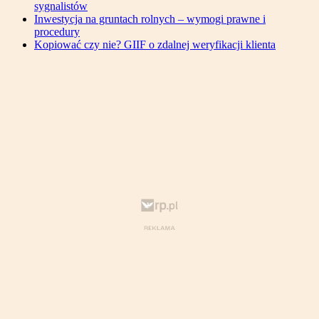
sygnalistów
Inwestycja na gruntach rolnych – wymogi prawne i
procedury
Kopiować czy nie? GIIF o zdalnej weryfikacji klienta