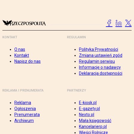
KONTAKT
REGULAMIN
O nas
Polityka Prywatności
Kontakt
Zmiana ustawień zgód
Napisz do nas
Regulamin serwisu
Informacje o nadawcy
Deklaracja dostępności
REKLAMA I PRENUMERATA
PARTNERZY
Reklama
E-kiosk.pl
Ogłoszenia
E-gazety.pl
Prenumerata
Nexto.pl
Archiwum
Mała księgowość
Kancelarierp.pl
Wieści Rolnicze