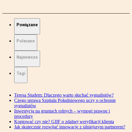
Powiązane
Polecane
Najnowsze
Tagi
Teresa Siudem: Dlaczego warto słuchać sygnalistów?
Czego sprawa Szpitala Południowego uczy o ochronie
sygnalistów
Inwestycja na gruntach rolnych – wymogi prawne i
procedury
Kopiować czy nie? GIIF o zdalnej weryfikacji klienta
Jak skutecznie rozwijać innowacje z silniejszym partnerem?