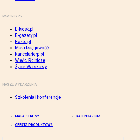
PARTNERZY
E-kiosk.pl
E-gazety.pl
Nexto.pl
Mała księgowość
Kancelarierp.pl
Wieści Rolnicze
Życie Warszawy
NASZE WYDARZENIA
Szkolenia i konferencje
MAPA STRONY
KALENDARIUM
OFERTA PRODUKTOWA