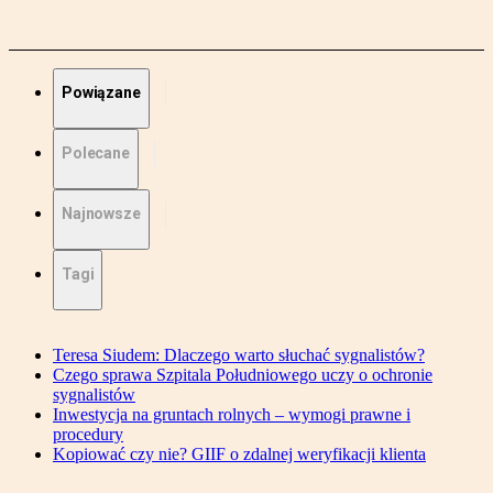
Powiązane
Polecane
Najnowsze
Tagi
Teresa Siudem: Dlaczego warto słuchać sygnalistów?
Czego sprawa Szpitala Południowego uczy o ochronie
sygnalistów
Inwestycja na gruntach rolnych – wymogi prawne i
procedury
Kopiować czy nie? GIIF o zdalnej weryfikacji klienta