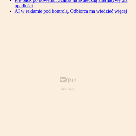
Pre-pack po nowemu. Szansa na skuteczną alternatywę dla
upadłości
AI w reklamie pod kontrolą. Odbiorca ma wiedzieć więcej