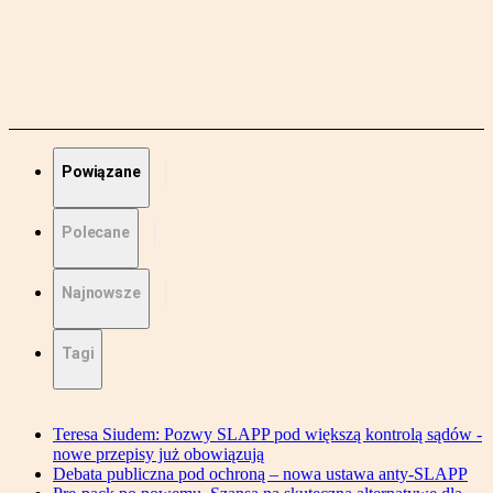
Powiązane
Polecane
Najnowsze
Tagi
Teresa Siudem: Pozwy SLAPP pod większą kontrolą sądów -
nowe przepisy już obowiązują
Debata publiczna pod ochroną – nowa ustawa anty-SLAPP