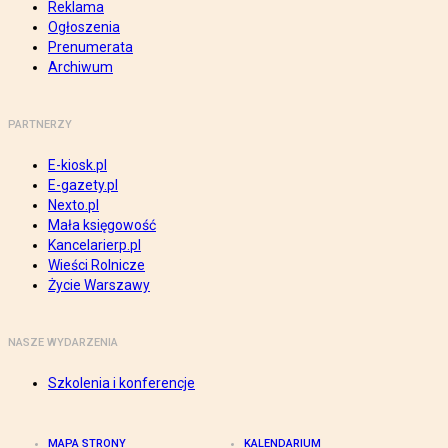
Reklama
Ogłoszenia
Prenumerata
Archiwum
PARTNERZY
E-kiosk.pl
E-gazety.pl
Nexto.pl
Mała księgowość
Kancelarierp.pl
Wieści Rolnicze
Życie Warszawy
NASZE WYDARZENIA
Szkolenia i konferencje
MAPA STRONY
KALENDARIUM