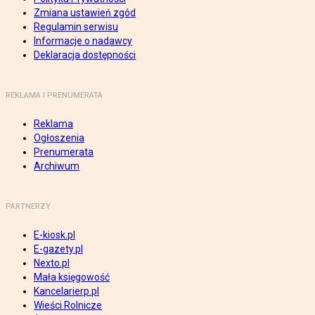
Zmiana ustawień zgód
Regulamin serwisu
Informacje o nadawcy
Deklaracja dostępności
REKLAMA I PRENUMERATA
Reklama
Ogłoszenia
Prenumerata
Archiwum
PARTNERZY
E-kiosk.pl
E-gazety.pl
Nexto.pl
Mała księgowość
Kancelarierp.pl
Wieści Rolnicze