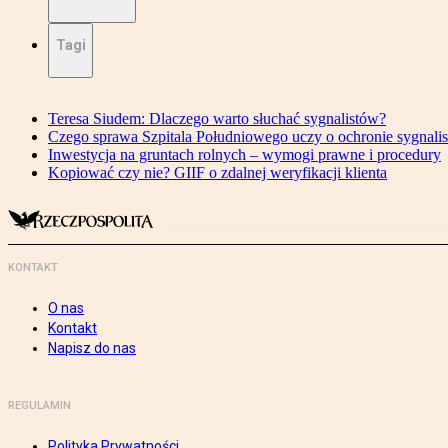
Tagi
Teresa Siudem: Dlaczego warto słuchać sygnalistów?
Czego sprawa Szpitala Południowego uczy o ochronie sygnali
Inwestycja na gruntach rolnych – wymogi prawne i procedury
Kopiować czy nie? GIIF o zdalnej weryfikacji klienta
KONTAKT
O nas
Kontakt
Napisz do nas
REGULAMIN
Polityka Prywatności