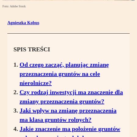
Foto: Adobe Stock
Agnieszka Kobus
SPIS TREŚCI
Od czego zacząć, planując zmianę
przeznaczenia gruntów na cele
nierolnicze?
Czy rodzaj inwestycji ma znaczenie dla
zmiany przeznaczenia gruntów?
Jaki wpływ na zmianę przeznaczenia
ma klasa gruntów rolnych?
Jakie znaczenie ma położenie gruntów