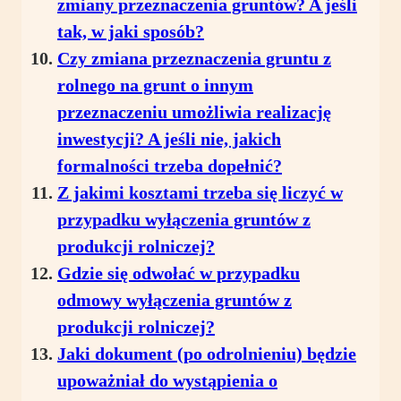
zmiany przeznaczenia gruntów? A jeśli
tak, w jaki sposób?
Czy zmiana przeznaczenia gruntu z
rolnego na grunt o innym
przeznaczeniu umożliwia realizację
inwestycji? A jeśli nie, jakich
formalności trzeba dopełnić?
Z jakimi kosztami trzeba się liczyć w
przypadku wyłączenia gruntów z
produkcji rolniczej?
Gdzie się odwołać w przypadku
odmowy wyłączenia gruntów z
produkcji rolniczej?
Jaki dokument (po odrolnieniu) będzie
upoważniał do wystąpienia o