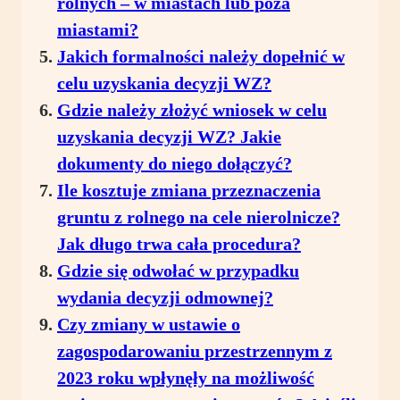
rolnych – w miastach lub poza
miastami?
Jakich formalności należy dopełnić w
celu uzyskania decyzji WZ?
Gdzie należy złożyć wniosek w celu
uzyskania decyzji WZ? Jakie
dokumenty do niego dołączyć?
Ile kosztuje zmiana przeznaczenia
gruntu z rolnego na cele nierolnicze?
Jak długo trwa cała procedura?
Gdzie się odwołać w przypadku
wydania decyzji odmownej?
Czy zmiany w ustawie o
zagospodarowaniu przestrzennym z
2023 roku wpłynęły na możliwość