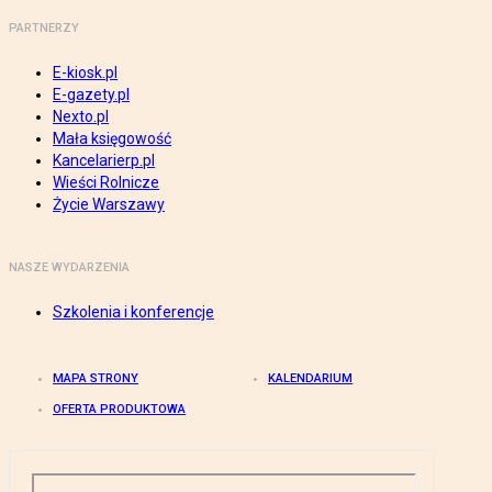
PARTNERZY
E-kiosk.pl
E-gazety.pl
Nexto.pl
Mała księgowość
Kancelarierp.pl
Wieści Rolnicze
Życie Warszawy
NASZE WYDARZENIA
Szkolenia i konferencje
MAPA STRONY
KALENDARIUM
OFERTA PRODUKTOWA