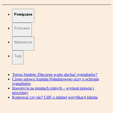
Powiązane
Polecane
Najnowsze
Tagi
Teresa Siudem: Dlaczego warto słuchać sygnalistów?
Czego sprawa Szpitala Południowego uczy o ochronie
sygnalistów
Inwestycja na gruntach rolnych – wymogi prawne i
procedury
Kopiować czy nie? GIIF o zdalnej weryfikacji klienta