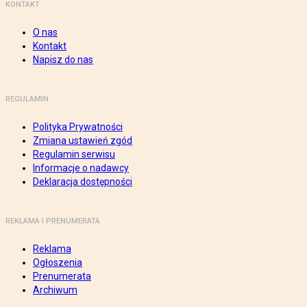
KONTAKT
O nas
Kontakt
Napisz do nas
REGULAMIN
Polityka Prywatności
Zmiana ustawień zgód
Regulamin serwisu
Informacje o nadawcy
Deklaracja dostępności
REKLAMA I PRENUMERATA
Reklama
Ogłoszenia
Prenumerata
Archiwum