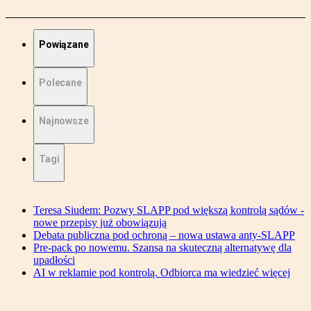
Powiązane
Polecane
Najnowsze
Tagi
Teresa Siudem: Pozwy SLAPP pod większą kontrolą sądów -
nowe przepisy już obowiązują
Debata publiczna pod ochroną – nowa ustawa anty-SLAPP
Pre-pack po nowemu. Szansa na skuteczną alternatywę dla
upadłości
AI w reklamie pod kontrolą. Odbiorca ma wiedzieć więcej