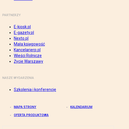
PARTNERZY
E-kiosk.pl
E-gazety.pl
Nexto.pl
Mała księgowość
Kancelarierp.pl
Wieści Rolnicze
Życie Warszawy
NASZE WYDARZENIA
Szkolenia i konferencje
MAPA STRONY
KALENDARIUM
OFERTA PRODUKTOWA