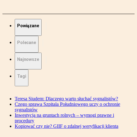
Powiązane
Polecane
Najnowsze
Tagi
Teresa Siudem: Dlaczego warto słuchać sygnalistów?
Czego sprawa Szpitala Południowego uczy o ochronie
sygnalistów
Inwestycja na gruntach rolnych – wymogi prawne i
procedury
Kopiować czy nie? GIIF o zdalnej weryfikacji klienta