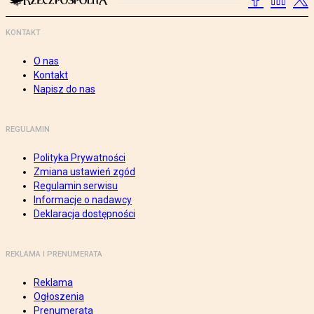
KONTAKT
O nas
Kontakt
Napisz do nas
REGULAMIN
Polityka Prywatności
Zmiana ustawień zgód
Regulamin serwisu
Informacje o nadawcy
Deklaracja dostępności
REKLAMA I PRENUMERATA
Reklama
Ogłoszenia
Prenumerata