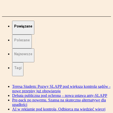
Powiązane
Polecane
Najnowsze
Tagi
Teresa Siudem: Pozwy SLAPP pod większą kontrolą sądów -
nowe przepisy już obowiązują
Debata publiczna pod ochroną – nowa ustawa anty-SLAPP
Pre-pack po nowemu. Szansa na skuteczną alternatywę dla
upadłości
AI w reklamie pod kontrolą. Odbiorca ma wiedzieć więcej