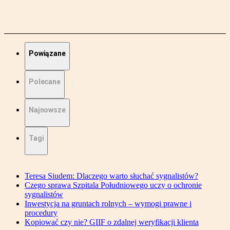
Powiązane
Polecane
Najnowsze
Tagi
Teresa Siudem: Dlaczego warto słuchać sygnalistów?
Czego sprawa Szpitala Południowego uczy o ochronie
sygnalistów
Inwestycja na gruntach rolnych – wymogi prawne i
procedury
Kopiować czy nie? GIIF o zdalnej weryfikacji klienta