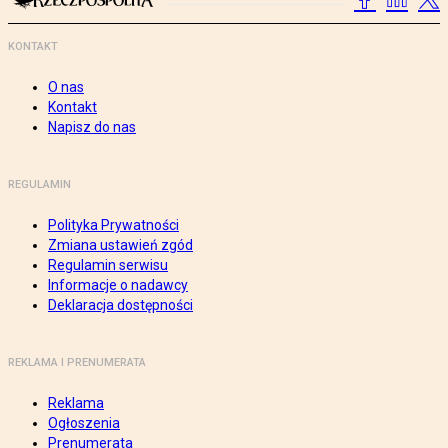
KONTAKT
O nas
Kontakt
Napisz do nas
REGULAMIN
Polityka Prywatności
Zmiana ustawień zgód
Regulamin serwisu
Informacje o nadawcy
Deklaracja dostępności
REKLAMA I PRENUMERATA
Reklama
Ogłoszenia
Prenumerata