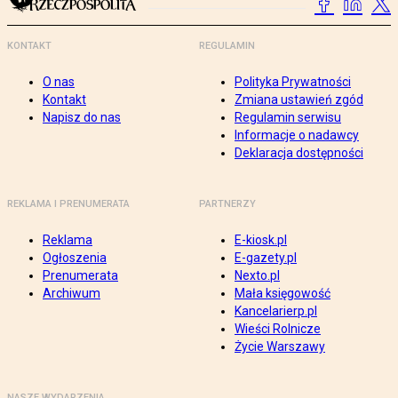
KONTAKT
REGULAMIN
O nas
Polityka Prywatności
Kontakt
Zmiana ustawień zgód
Napisz do nas
Regulamin serwisu
Informacje o nadawcy
Deklaracja dostępności
REKLAMA I PRENUMERATA
PARTNERZY
Reklama
E-kiosk.pl
Ogłoszenia
E-gazety.pl
Prenumerata
Nexto.pl
Archiwum
Mała księgowość
Kancelarierp.pl
Wieści Rolnicze
Życie Warszawy
NASZE WYDARZENIA