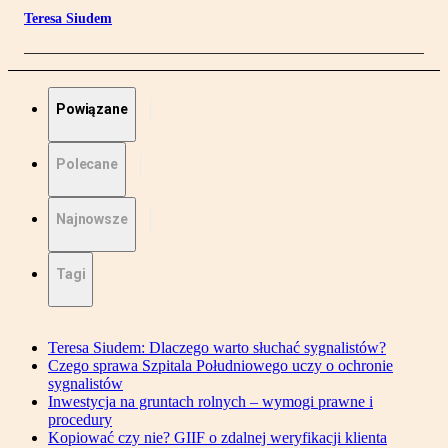
Teresa Siudem
Powiązane
Polecane
Najnowsze
Tagi
Teresa Siudem: Dlaczego warto słuchać sygnalistów?
Czego sprawa Szpitala Południowego uczy o ochronie
sygnalistów
Inwestycja na gruntach rolnych – wymogi prawne i
procedury
Kopiować czy nie? GIIF o zdalnej weryfikacji klienta