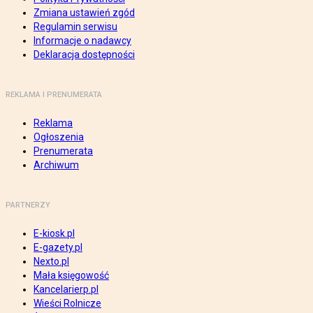
Zmiana ustawień zgód
Regulamin serwisu
Informacje o nadawcy
Deklaracja dostępności
REKLAMA I PRENUMERATA
Reklama
Ogłoszenia
Prenumerata
Archiwum
PARTNERZY
E-kiosk.pl
E-gazety.pl
Nexto.pl
Mała księgowość
Kancelarierp.pl
Wieści Rolnicze