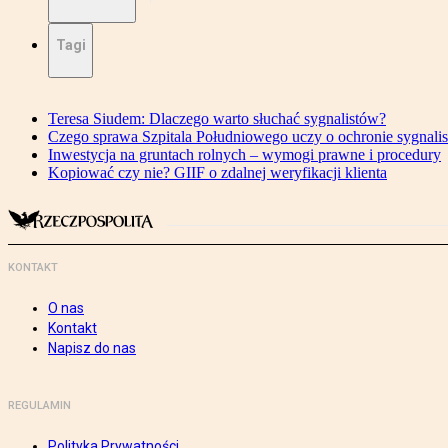
Tagi
Teresa Siudem: Dlaczego warto słuchać sygnalistów?
Czego sprawa Szpitala Południowego uczy o ochronie sygnali
Inwestycja na gruntach rolnych – wymogi prawne i procedury
Kopiować czy nie? GIIF o zdalnej weryfikacji klienta
KONTAKT
O nas
Kontakt
Napisz do nas
REGULAMIN
Polityka Prywatności