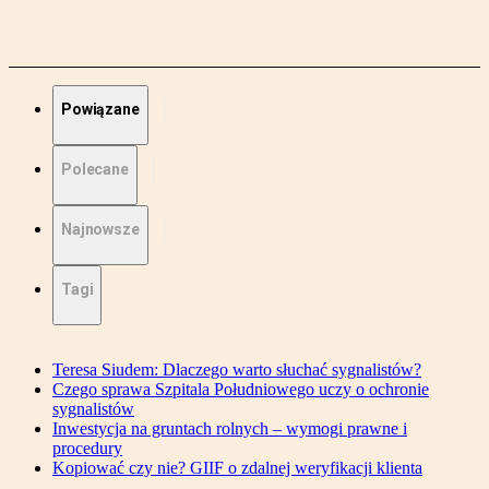
Powiązane
Polecane
Najnowsze
Tagi
Teresa Siudem: Dlaczego warto słuchać sygnalistów?
Czego sprawa Szpitala Południowego uczy o ochronie
sygnalistów
Inwestycja na gruntach rolnych – wymogi prawne i
procedury
Kopiować czy nie? GIIF o zdalnej weryfikacji klienta