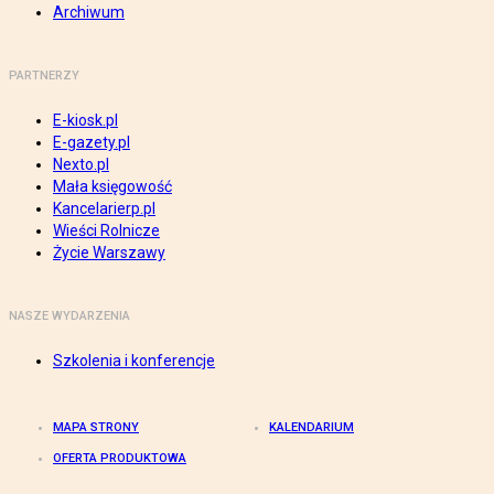
Archiwum
PARTNERZY
E-kiosk.pl
E-gazety.pl
Nexto.pl
Mała księgowość
Kancelarierp.pl
Wieści Rolnicze
Życie Warszawy
NASZE WYDARZENIA
Szkolenia i konferencje
MAPA STRONY
KALENDARIUM
OFERTA PRODUKTOWA