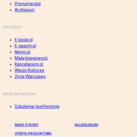
Prenumerata
Archiwum
PARTNERZY
E-kiosk.pl
E-gazety.pl
Nexto.pl
Mała księgowość
Kancelarierp.pl
Wieści Rolnicze
Życie Warszawy
NASZE WYDARZENIA
Szkolenia i konferencje
MAPA STRONY
KALENDARIUM
OFERTA PRODUKTOWA