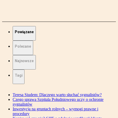
Powiązane
Polecane
Najnowsze
Tagi
Teresa Siudem: Dlaczego warto słuchać sygnalistów?
Czego sprawa Szpitala Południowego uczy o ochronie
sygnalistów
Inwestycja na gruntach rolnych – wymogi prawne i
procedury