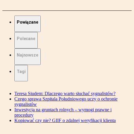
Powiązane
Polecane
Najnowsze
Tagi
Teresa Siudem: Dlaczego warto słuchać sygnalistów?
Czego sprawa Szpitala Południowego uczy o ochronie
sygnalistów
Inwestycja na gruntach rolnych – wymogi prawne i
procedury
Kopiować czy nie? GIIF o zdalnej weryfikacji klienta