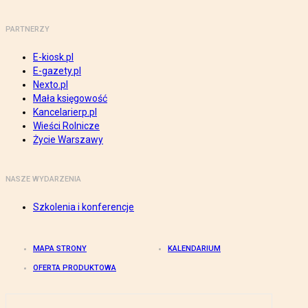
PARTNERZY
E-kiosk.pl
E-gazety.pl
Nexto.pl
Mała księgowość
Kancelarierp.pl
Wieści Rolnicze
Życie Warszawy
NASZE WYDARZENIA
Szkolenia i konferencje
MAPA STRONY
KALENDARIUM
OFERTA PRODUKTOWA