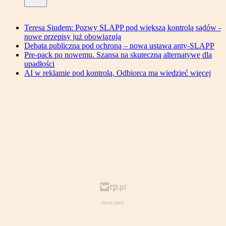
Teresa Siudem: Pozwy SLAPP pod większą kontrolą sądów -
nowe przepisy już obowiązują
Debata publiczna pod ochroną – nowa ustawa anty-SLAPP
Pre-pack po nowemu. Szansa na skuteczną alternatywę dla
upadłości
AI w reklamie pod kontrolą. Odbiorca ma wiedzieć więcej