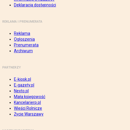
Deklaracja dostępności
REKLAMA I PRENUMERATA
Reklama
Ogłoszenia
Prenumerata
Archiwum
PARTNERZY
E-kiosk.pl
E-gazety.pl
Nexto.pl
Mała księgowość
Kancelarierp.pl
Wieści Rolnicze
Życie Warszawy