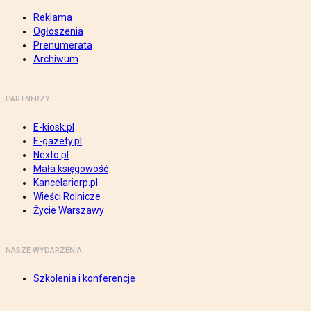
Reklama
Ogłoszenia
Prenumerata
Archiwum
PARTNERZY
E-kiosk.pl
E-gazety.pl
Nexto.pl
Mała księgowość
Kancelarierp.pl
Wieści Rolnicze
Życie Warszawy
NASZE WYDARZENIA
Szkolenia i konferencje