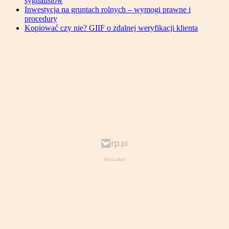
sygnalistów
Inwestycja na gruntach rolnych – wymogi prawne i
procedury
Kopiować czy nie? GIIF o zdalnej weryfikacji klienta