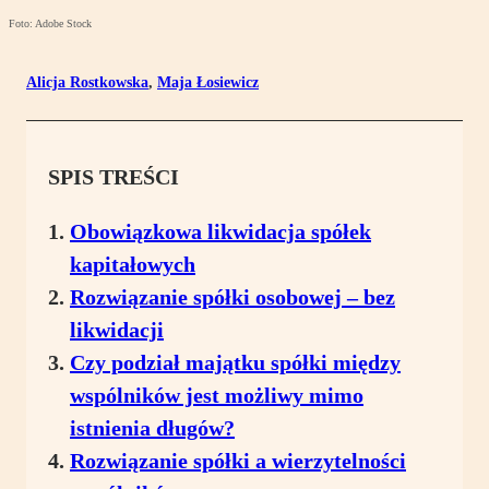
Foto: Adobe Stock
Alicja Rostkowska
,
Maja Łosiewicz
SPIS TREŚCI
Obowiązkowa likwidacja spółek
kapitałowych
Rozwiązanie spółki osobowej – bez
likwidacji
Czy podział majątku spółki między
wspólników jest możliwy mimo
istnienia długów?
Rozwiązanie spółki a wierzytelności