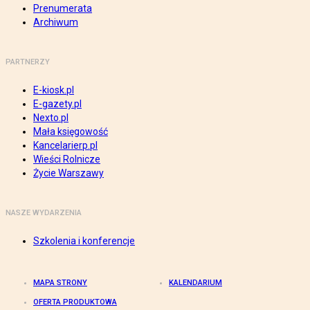
Prenumerata
Archiwum
PARTNERZY
E-kiosk.pl
E-gazety.pl
Nexto.pl
Mała księgowość
Kancelarierp.pl
Wieści Rolnicze
Życie Warszawy
NASZE WYDARZENIA
Szkolenia i konferencje
MAPA STRONY
KALENDARIUM
OFERTA PRODUKTOWA