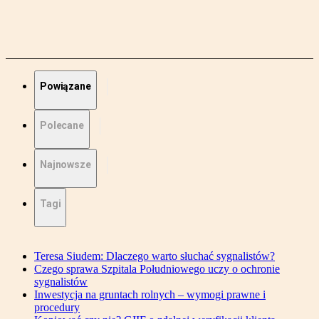
Powiązane
Polecane
Najnowsze
Tagi
Teresa Siudem: Dlaczego warto słuchać sygnalistów?
Czego sprawa Szpitala Południowego uczy o ochronie
sygnalistów
Inwestycja na gruntach rolnych – wymogi prawne i
procedury