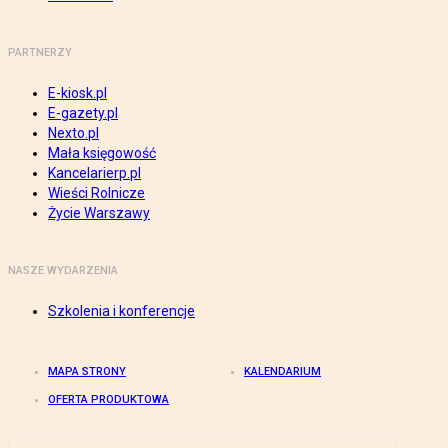
PARTNERZY
E-kiosk.pl
E-gazety.pl
Nexto.pl
Mała księgowość
Kancelarierp.pl
Wieści Rolnicze
Życie Warszawy
NASZE WYDARZENIA
Szkolenia i konferencje
MAPA STRONY
KALENDARIUM
OFERTA PRODUKTOWA