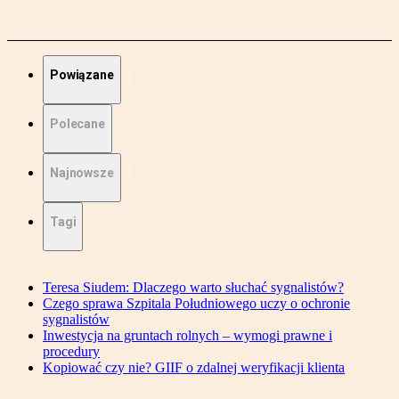
Powiązane
Polecane
Najnowsze
Tagi
Teresa Siudem: Dlaczego warto słuchać sygnalistów?
Czego sprawa Szpitala Południowego uczy o ochronie
sygnalistów
Inwestycja na gruntach rolnych – wymogi prawne i
procedury
Kopiować czy nie? GIIF o zdalnej weryfikacji klienta