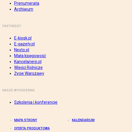
Prenumerata
Archiwum
PARTNERZY
E-kiosk.pl
E-gazety.pl
Nexto.pl
Mała księgowość
Kancelarierp.pl
Wieści Rolnicze
Życie Warszawy
NASZE WYDARZENIA
Szkolenia i konferencje
MAPA STRONY
KALENDARIUM
OFERTA PRODUKTOWA