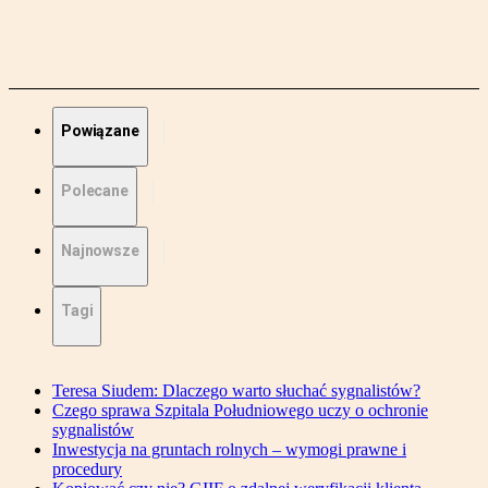
Powiązane
Polecane
Najnowsze
Tagi
Teresa Siudem: Dlaczego warto słuchać sygnalistów?
Czego sprawa Szpitala Południowego uczy o ochronie
sygnalistów
Inwestycja na gruntach rolnych – wymogi prawne i
procedury