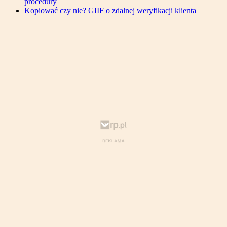
procedury
Kopiować czy nie? GIIF o zdalnej weryfikacji klienta