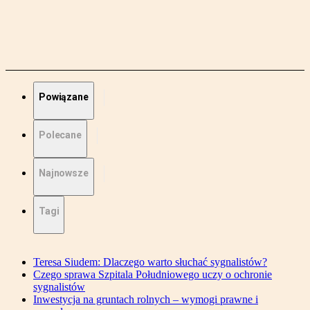
Powiązane
Polecane
Najnowsze
Tagi
Teresa Siudem: Dlaczego warto słuchać sygnalistów?
Czego sprawa Szpitala Południowego uczy o ochronie
sygnalistów
Inwestycja na gruntach rolnych – wymogi prawne i