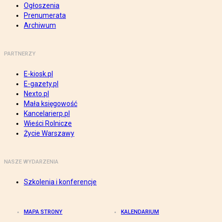
Ogłoszenia
Prenumerata
Archiwum
PARTNERZY
E-kiosk.pl
E-gazety.pl
Nexto.pl
Mała księgowość
Kancelarierp.pl
Wieści Rolnicze
Życie Warszawy
NASZE WYDARZENIA
Szkolenia i konferencje
MAPA STRONY
KALENDARIUM