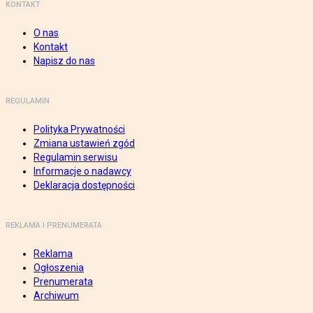
KONTAKT
O nas
Kontakt
Napisz do nas
REGULAMIN
Polityka Prywatności
Zmiana ustawień zgód
Regulamin serwisu
Informacje o nadawcy
Deklaracja dostępności
REKLAMA I PRENUMERATA
Reklama
Ogłoszenia
Prenumerata
Archiwum