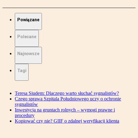
Powiązane
Polecane
Najnowsze
Tagi
Teresa Siudem: Dlaczego warto słuchać sygnalistów?
Czego sprawa Szpitala Południowego uczy o ochronie
sygnalistów
Inwestycja na gruntach rolnych – wymogi prawne i
procedury
Kopiować czy nie? GIIF o zdalnej weryfikacji klienta