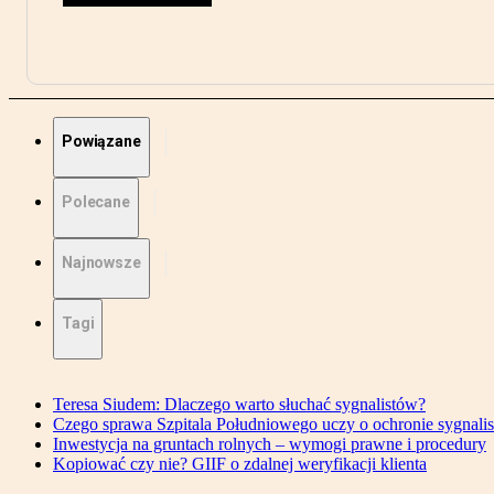
Powiązane
Polecane
Najnowsze
Tagi
Teresa Siudem: Dlaczego warto słuchać sygnalistów?
Czego sprawa Szpitala Południowego uczy o ochronie sygnali
Inwestycja na gruntach rolnych – wymogi prawne i procedury
Kopiować czy nie? GIIF o zdalnej weryfikacji klienta