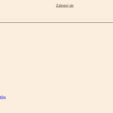
Zaloguj się
stów