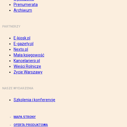
Prenumerata
Archiwum
PARTNERZY
E-kiosk.pl
E-gazety.pl
Nexto.pl
Mała księgowość
Kancelarierp.pl
Wieści Rolnicze
Życie Warszawy
NASZE WYDARZENIA
Szkolenia i konferencje
MAPA STRONY
OFERTA PRODUKTOWA