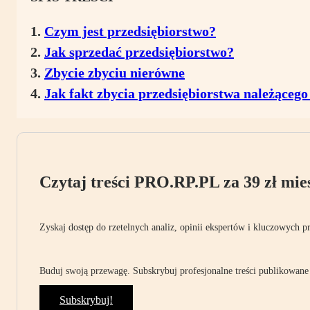
Czym jest przedsiębiorstwo?
Jak sprzedać przedsiębiorstwo?
Zbycie zbyciu nierówne
Jak fakt zbycia przedsiębiorstwa należącego
Czytaj treści PRO.RP.PL za 39 zł mies
Zyskaj dostęp do rzetelnych analiz, opinii ekspertów i kluczowych p
Buduj swoją przewagę. Subskrybuj profesjonalne treści publikowane 
Subskrybuj!