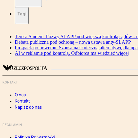
Tagi
Teresa Siudem: Pozwy SLAPP pod większą kontrolą sądów - n
Debata publiczna pod ochroną – nowa ustawa anty-SLAPP
Pre-pack po nowemu. Szansa na skuteczną alternatywę dla upa
AI w reklamie pod kontrolą. Odbiorca ma wiedzieć więcej
KONTAKT
O nas
Kontakt
Napisz do nas
REGULAMIN
Polityka Prywatności