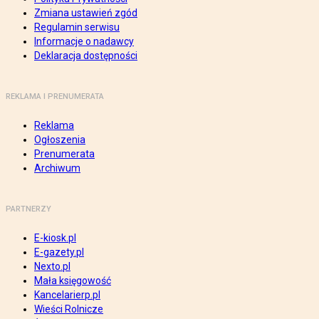
Zmiana ustawień zgód
Regulamin serwisu
Informacje o nadawcy
Deklaracja dostępności
REKLAMA I PRENUMERATA
Reklama
Ogłoszenia
Prenumerata
Archiwum
PARTNERZY
E-kiosk.pl
E-gazety.pl
Nexto.pl
Mała księgowość
Kancelarierp.pl
Wieści Rolnicze