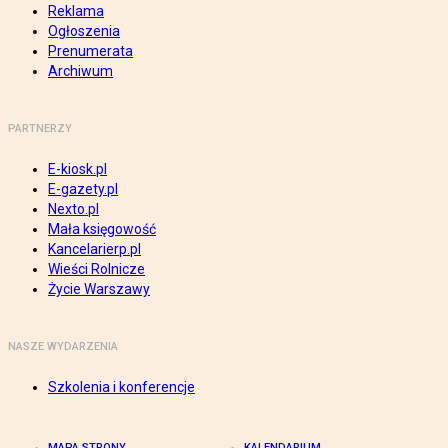
Reklama
Ogłoszenia
Prenumerata
Archiwum
PARTNERZY
E-kiosk.pl
E-gazety.pl
Nexto.pl
Mała księgowość
Kancelarierp.pl
Wieści Rolnicze
Życie Warszawy
NASZE WYDARZENIA
Szkolenia i konferencje
MAPA STRONY
KALENDARIUM