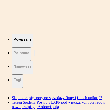
Powiązane
Polecane
Najnowsze
Tagi
Skąd biorą się spory po sprzedaży firmy i jak ich uniknąć?
Teresa Siudem: Pozwy SLAPP pod większą kontrolą sądów -
nowe przepisy już obowiązują