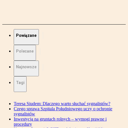
Powiązane
Polecane
Najnowsze
Tagi
Teresa Siudem: Dlaczego warto słuchać sygnalistów?
Czego sprawa Szpitala Południowego uczy o ochronie
sygnalistów
Inwestycja na gruntach rolnych – wymogi prawne i
procedury