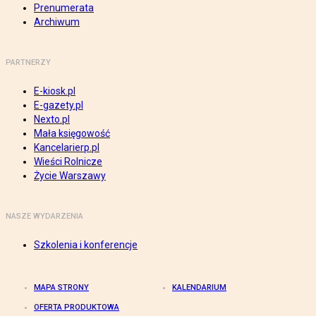
Prenumerata
Archiwum
PARTNERZY
E-kiosk.pl
E-gazety.pl
Nexto.pl
Mała księgowość
Kancelarierp.pl
Wieści Rolnicze
Życie Warszawy
NASZE WYDARZENIA
Szkolenia i konferencje
MAPA STRONY
KALENDARIUM
OFERTA PRODUKTOWA