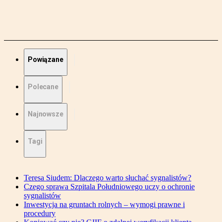
Powiązane
Polecane
Najnowsze
Tagi
Teresa Siudem: Dlaczego warto słuchać sygnalistów?
Czego sprawa Szpitala Południowego uczy o ochronie
sygnalistów
Inwestycja na gruntach rolnych – wymogi prawne i
procedury