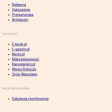
Reklama
Ogłoszenia
Prenumerata
Archiwum
PARTNERZY
E-kiosk.pl
E-gazety.pl
Nexto.pl
Mała księgowość
Kancelarierp.pl
Wieści Rolnicze
Życie Warszawy
NASZE WYDARZENIA
Szkolenia i konferencje