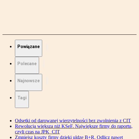
Powiązane
Polecane
Najnowsze
Tagi
Odsetki od darowanej wierzytelności bez zwolnienia z CIT
Rewolucja większa niż KSeF. Największe firmy do raportu,
czyli czas na JPK_CIT
Zmniejsz koszty firmy dzięki uldze B+R. Odlicz nawet