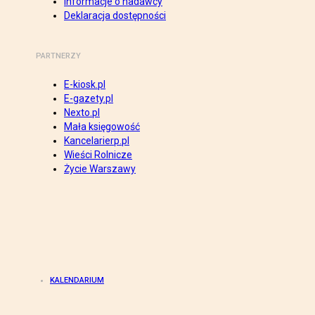
Informacje o nadawcy
Deklaracja dostępności
PARTNERZY
E-kiosk.pl
E-gazety.pl
Nexto.pl
Mała księgowość
Kancelarierp.pl
Wieści Rolnicze
Życie Warszawy
KALENDARIUM