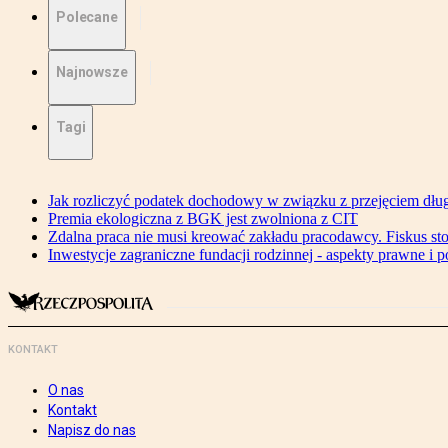
Polecane
Najnowsze
Tagi
Jak rozliczyć podatek dochodowy w związku z przejęciem dłu
Premia ekologiczna z BGK jest zwolniona z CIT
Zdalna praca nie musi kreować zakładu pracodawcy. Fiskus s
Inwestycje zagraniczne fundacji rodzinnej - aspekty prawne i 
KONTAKT
O nas
Kontakt
Napisz do nas