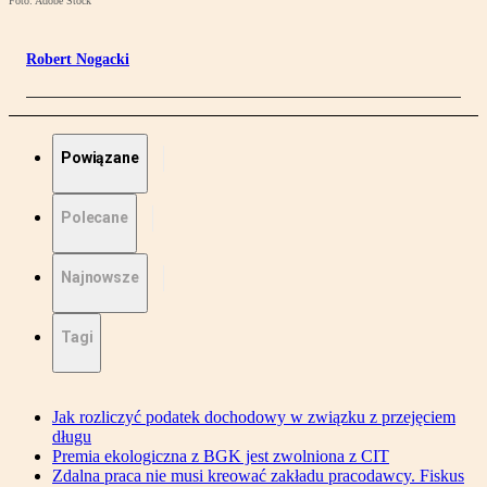
Foto: Adobe Stock
Robert Nogacki
Powiązane
Polecane
Najnowsze
Tagi
Jak rozliczyć podatek dochodowy w związku z przejęciem
długu
Premia ekologiczna z BGK jest zwolniona z CIT
Zdalna praca nie musi kreować zakładu pracodawcy. Fiskus