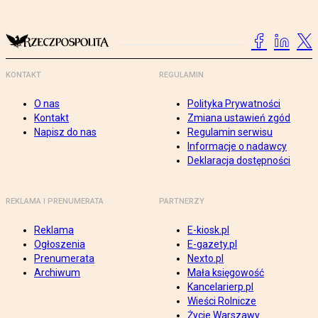
KONTAKT
REGULAMIN
O nas
Polityka Prywatności
Kontakt
Zmiana ustawień zgód
Napisz do nas
Regulamin serwisu
Informacje o nadawcy
Deklaracja dostępności
REKLAMA I PRENUMERATA
PARTNERZY
Reklama
E-kiosk.pl
Ogłoszenia
E-gazety.pl
Prenumerata
Nexto.pl
Archiwum
Mała księgowość
Kancelarierp.pl
Wieści Rolnicze
Życie Warszawy