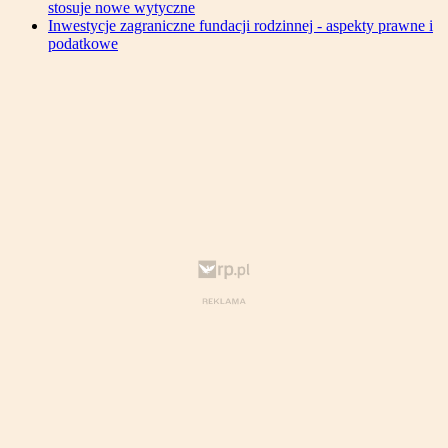
stosuje nowe wytyczne
Inwestycje zagraniczne fundacji rodzinnej - aspekty prawne i
podatkowe