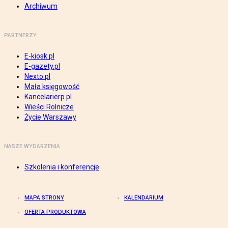
Archiwum
PARTNERZY
E-kiosk.pl
E-gazety.pl
Nexto.pl
Mała księgowość
Kancelarierp.pl
Wieści Rolnicze
Życie Warszawy
NASZE WYDARZENIA
Szkolenia i konferencje
MAPA STRONY
KALENDARIUM
OFERTA PRODUKTOWA