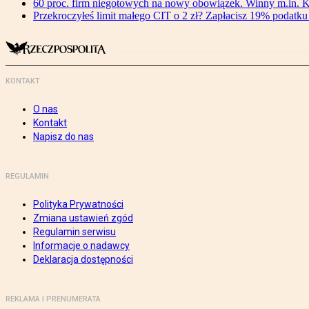
60 proc. firm niegotowych na nowy obowiązek. Winny m.in. 
Przekroczyłeś limit małego CIT o 2 zł? Zapłacisz 19% podatku 
KONTAKT
O nas
Kontakt
Napisz do nas
REGULAMIN
Polityka Prywatności
Zmiana ustawień zgód
Regulamin serwisu
Informacje o nadawcy
Deklaracja dostępności
REKLAMA I PRENUMERATA