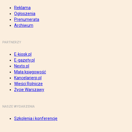
Reklama
Ogłoszenia
Prenumerata
Archiwum
PARTNERZY
E-kiosk.pl
E-gazety.pl
Nexto.pl
Mała księgowość
Kancelarierp.pl
Wieści Rolnicze
Życie Warszawy
NASZE WYDARZENIA
Szkolenia i konferencje