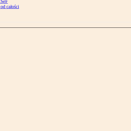
KSeF
od całości