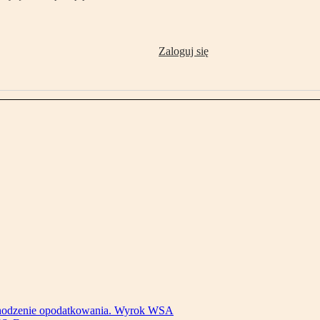
Zaloguj się
bchodzenie opodatkowania. Wyrok WSA