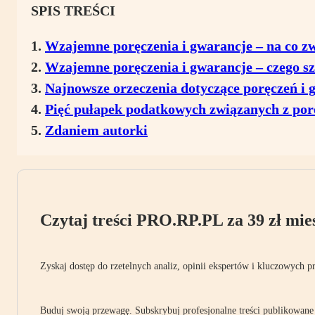
SPIS TREŚCI
Wzajemne poręczenia i gwarancje – na co z
Wzajemne poręczenia i gwarancje – czego sz
Najnowsze orzeczenia dotyczące poręczeń i 
Pięć pułapek podatkowych związanych z po
Zdaniem autorki
Czytaj treści PRO.RP.PL za 39 zł mies
Zyskaj dostęp do rzetelnych analiz, opinii ekspertów i kluczowych p
Buduj swoją przewagę. Subskrybuj profesjonalne treści publikowane 