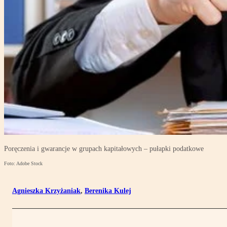
Poręczenia i gwarancje w grupach kapitałowych – pułapki podatkowe
Foto: Adobe Stock
Agnieszka Krzyżaniak
,
Berenika Kulej