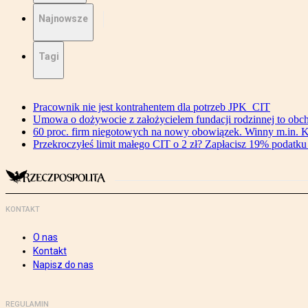
Najnowsze
Tagi
Pracownik nie jest kontrahentem dla potrzeb JPK_CIT
Umowa o dożywocie z założycielem fundacji rodzinnej to o
60 proc. firm niegotowych na nowy obowiązek. Winny m.in. 
Przekroczyłeś limit małego CIT o 2 zł? Zapłacisz 19% podatku 
KONTAKT
O nas
Kontakt
Napisz do nas
REGULAMIN