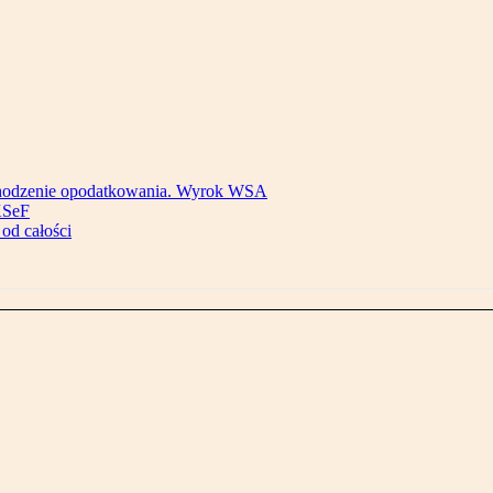
bchodzenie opodatkowania. Wyrok WSA
KSeF
od całości