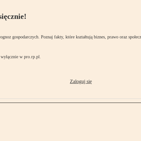
ięcznie!
rognoz gospodarczych. Poznaj fakty, które kształtują biznes, prawo oraz społec
wyłącznie w pro.rp.pl.
Zaloguj się