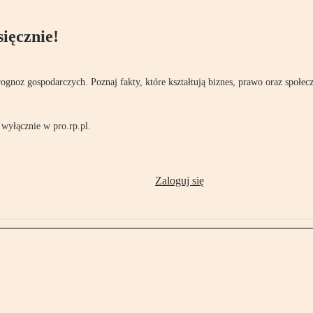
ięcznie!
rognoz gospodarczych. Poznaj fakty, które kształtują biznes, prawo oraz społec
wyłącznie w pro.rp.pl.
Zaloguj się