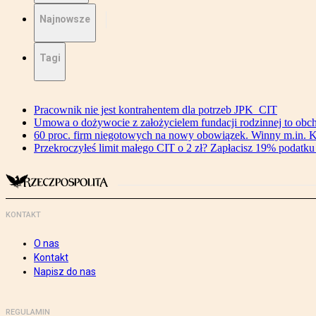
Najnowsze
Tagi
Pracownik nie jest kontrahentem dla potrzeb JPK_CIT
Umowa o dożywocie z założycielem fundacji rodzinnej to o
60 proc. firm niegotowych na nowy obowiązek. Winny m.in. 
Przekroczyłeś limit małego CIT o 2 zł? Zapłacisz 19% podatku 
KONTAKT
O nas
Kontakt
Napisz do nas
REGULAMIN