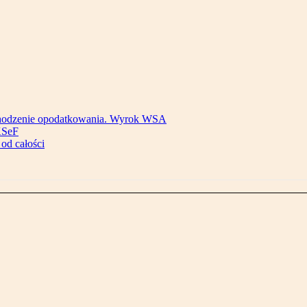
bchodzenie opodatkowania. Wyrok WSA
KSeF
od całości