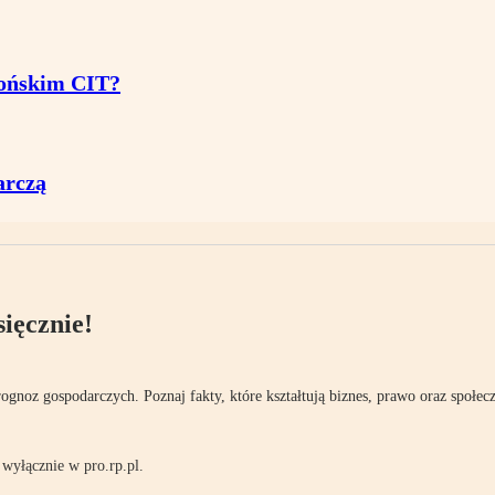
tońskim CIT?
arczą
ięcznie!
rognoz gospodarczych. Poznaj fakty, które kształtują biznes, prawo oraz społec
wyłącznie w pro.rp.pl.