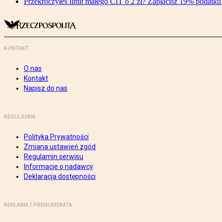
Przekroczyłeś limit małego CIT o 2 zł? Zapłacisz 19% podatku 
KONTAKT
O nas
Kontakt
Napisz do nas
REGULAMIN
Polityka Prywatności
Zmiana ustawień zgód
Regulamin serwisu
Informacje o nadawcy
Deklaracja dostępności
REKLAMA I PRENUMERATA