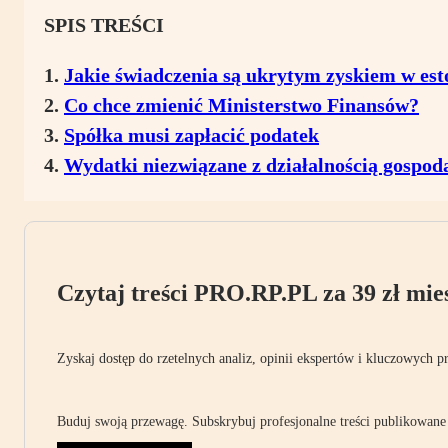
SPIS TREŚCI
Jakie świadczenia są ukrytym zyskiem w es
Co chce zmienić Ministerstwo Finansów?
Spółka musi zapłacić podatek
Wydatki niezwiązane z działalnością gospod
Czytaj treści PRO.RP.PL za 39 zł mies
Zyskaj dostęp do rzetelnych analiz, opinii ekspertów i kluczowych p
Buduj swoją przewagę. Subskrybuj profesjonalne treści publikowane 