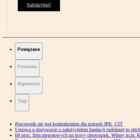
Subskrybuj!
Powiązane
Polecane
Najnowsze
Tagi
Pracownik nie jest kontrahentem dla potrzeb JPK_CIT
Umowa o dożywocie z założycielem fundacji rodzinnej to o
60 proc. firm niegotowych na nowy obowiązek. Winny m.in. 