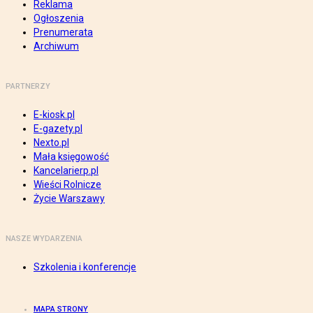
Reklama
Ogłoszenia
Prenumerata
Archiwum
PARTNERZY
E-kiosk.pl
E-gazety.pl
Nexto.pl
Mała księgowość
Kancelarierp.pl
Wieści Rolnicze
Życie Warszawy
NASZE WYDARZENIA
Szkolenia i konferencje
MAPA STRONY