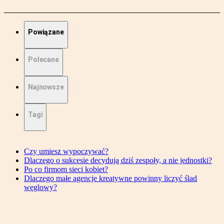
Powiązane
Polecane
Najnowsze
Tagi
Czy umiesz wypoczywać?
Dlaczego o sukcesie decydują dziś zespoły, a nie jednostki?
Po co firmom sieci kobiet?
Dlaczego małe agencje kreatywne powinny liczyć ślad
węglowy?