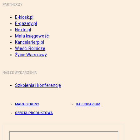
PARTNERZY
E-kiosk.pl
E-gazety.pl
Nexto.pl
Mała księgowość
Kancelarierp.pl
Wieści Rolnicze
Życie Warszawy
NASZE WYDARZENIA
Szkolenia i konferencje
MAPA STRONY
KALENDARIUM
OFERTA PRODUKTOWA