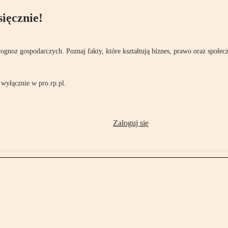
ięcznie!
rognoz gospodarczych. Poznaj fakty, które kształtują biznes, prawo oraz społec
wyłącznie w pro.rp.pl.
Zaloguj się