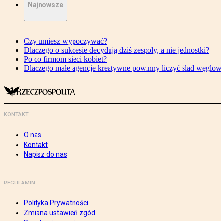
Najnowsze
Czy umiesz wypoczywać?
Dlaczego o sukcesie decydują dziś zespoły, a nie jednostki?
Po co firmom sieci kobiet?
Dlaczego małe agencje kreatywne powinny liczyć ślad węglo
KONTAKT
O nas
Kontakt
Napisz do nas
REGULAMIN
Polityka Prywatności
Zmiana ustawień zgód