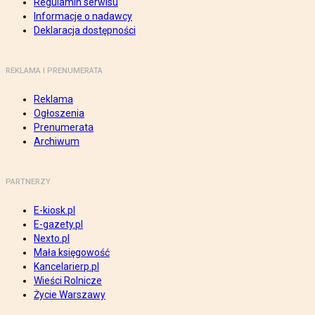
Regulamin serwisu
Informacje o nadawcy
Deklaracja dostępności
REKLAMA I PRENUMERATA
Reklama
Ogłoszenia
Prenumerata
Archiwum
PARTNERZY
E-kiosk.pl
E-gazety.pl
Nexto.pl
Mała księgowość
Kancelarierp.pl
Wieści Rolnicze
Życie Warszawy