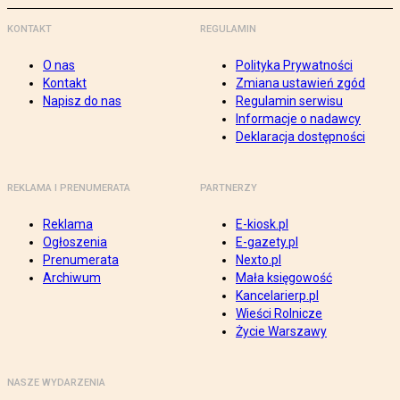
KONTAKT
REGULAMIN
O nas
Polityka Prywatności
Kontakt
Zmiana ustawień zgód
Napisz do nas
Regulamin serwisu
Informacje o nadawcy
Deklaracja dostępności
REKLAMA I PRENUMERATA
PARTNERZY
Reklama
E-kiosk.pl
Ogłoszenia
E-gazety.pl
Prenumerata
Nexto.pl
Archiwum
Mała księgowość
Kancelarierp.pl
Wieści Rolnicze
Życie Warszawy
NASZE WYDARZENIA