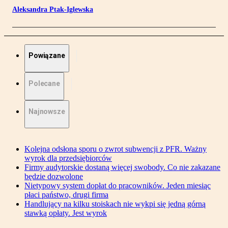
Aleksandra Ptak-Iglewska
Powiązane
Polecane
Najnowsze
Kolejna odsłona sporu o zwrot subwencji z PFR. Ważny
wyrok dla przedsiębiorców
Firmy audytorskie dostaną więcej swobody. Co nie zakazane
będzie dozwolone
Nietypowy system dopłat do pracowników. Jeden miesiąc
płaci państwo, drugi firma
Handlujący na kilku stoiskach nie wykpi się jedną górną
stawką opłaty. Jest wyrok