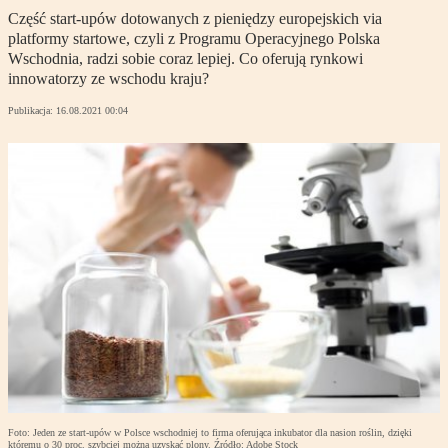
Część start-upów dotowanych z pieniędzy europejskich via
platformy startowe, czyli z Programu Operacyjnego Polska
Wschodnia, radzi sobie coraz lepiej. Co oferują rynkowi
innowatorzy ze wschodu kraju?
Publikacja:
16.08.2021 00:04
Foto: Jeden ze start-upów w Polsce wschodniej to firma oferująca inkubator dla nasion roślin, dzięki
któremu o 30 proc. szybciej można uzyskać plony. Źródło: Adobe Stock