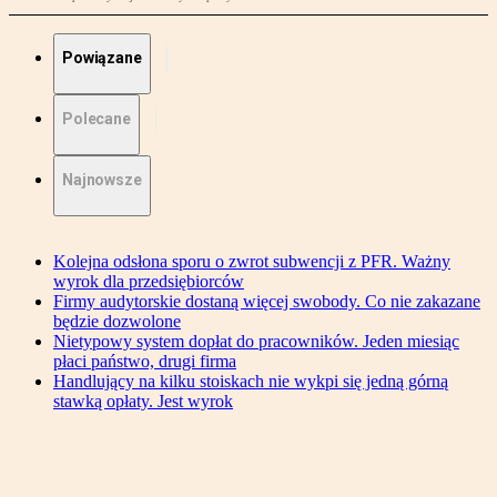
Powiązane
Polecane
Najnowsze
Kolejna odsłona sporu o zwrot subwencji z PFR. Ważny
wyrok dla przedsiębiorców
Firmy audytorskie dostaną więcej swobody. Co nie zakazane
będzie dozwolone
Nietypowy system dopłat do pracowników. Jeden miesiąc
płaci państwo, drugi firma
Handlujący na kilku stoiskach nie wykpi się jedną górną
stawką opłaty. Jest wyrok