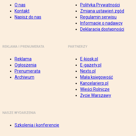
O nas
Polityka Prywatności
Kontakt
Zmiana ustawień zgód
Napisz do nas
Regulamin serwisu
Informacje o nadawcy
Deklaracja dostępności
REKLAMA I PRENUMERATA
PARTNERZY
Reklama
E-kiosk.pl
Ogłoszenia
E-gazety.pl
Prenumerata
Nexto.pl
Archiwum
Mała księgowość
Kancelarierp.pl
Wieści Rolnicze
Życie Warszawy
NASZE WYDARZENIA
Szkolenia i konferencje