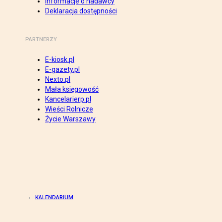
Informacje o nadawcy
Deklaracja dostępności
PARTNERZY
E-kiosk.pl
E-gazety.pl
Nexto.pl
Mała księgowość
Kancelarierp.pl
Wieści Rolnicze
Życie Warszawy
KALENDARIUM