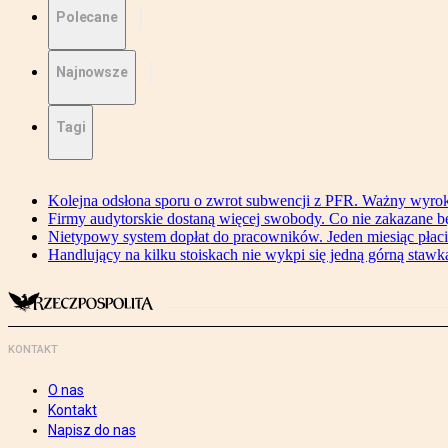
Polecane
Najnowsze
Tagi
Kolejna odsłona sporu o zwrot subwencji z PFR. Ważny wyrok
Firmy audytorskie dostaną więcej swobody. Co nie zakazane 
Nietypowy system dopłat do pracowników. Jeden miesiąc płaci
Handlujący na kilku stoiskach nie wykpi się jedną górną stawką
KONTAKT
O nas
Kontakt
Napisz do nas