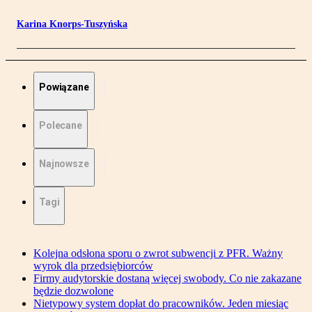
Karina Knorps-Tuszyńska
Powiązane
Polecane
Najnowsze
Tagi
Kolejna odsłona sporu o zwrot subwencji z PFR. Ważny
wyrok dla przedsiębiorców
Firmy audytorskie dostaną więcej swobody. Co nie zakazane
będzie dozwolone
Nietypowy system dopłat do pracowników. Jeden miesiąc