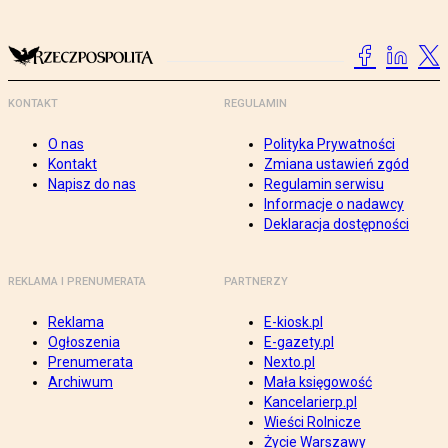
KONTAKT
REGULAMIN
O nas
Polityka Prywatności
Kontakt
Zmiana ustawień zgód
Napisz do nas
Regulamin serwisu
Informacje o nadawcy
Deklaracja dostępności
REKLAMA I PRENUMERATA
PARTNERZY
Reklama
E-kiosk.pl
Ogłoszenia
E-gazety.pl
Prenumerata
Nexto.pl
Archiwum
Mała księgowość
Kancelarierp.pl
Wieści Rolnicze
Życie Warszawy