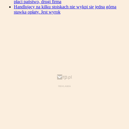
płaci państwo, drugi firma
Handlujący na kilku stoiskach nie wykpi się jedną górną
stawką opłaty. Jest wyrok