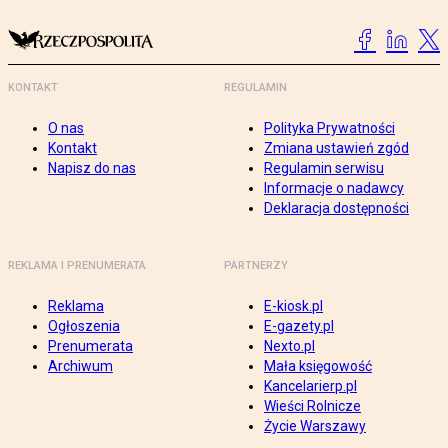
KONTAKT
REGULAMIN
O nas
Polityka Prywatności
Kontakt
Zmiana ustawień zgód
Napisz do nas
Regulamin serwisu
Informacje o nadawcy
Deklaracja dostępności
REKLAMA I PRENUMERATA
PARTNERZY
Reklama
E-kiosk.pl
Ogłoszenia
E-gazety.pl
Prenumerata
Nexto.pl
Archiwum
Mała księgowość
Kancelarierp.pl
Wieści Rolnicze
Życie Warszawy