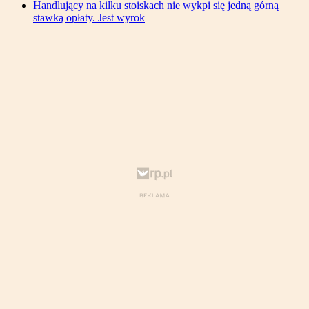
Handlujący na kilku stoiskach nie wykpi się jedną górną
stawką opłaty. Jest wyrok