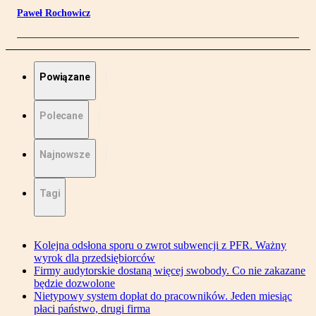
Paweł Rochowicz
Powiązane
Polecane
Najnowsze
Tagi
Kolejna odsłona sporu o zwrot subwencji z PFR. Ważny
wyrok dla przedsiębiorców
Firmy audytorskie dostaną więcej swobody. Co nie zakazane
będzie dozwolone
Nietypowy system dopłat do pracowników. Jeden miesiąc
płaci państwo, drugi firma