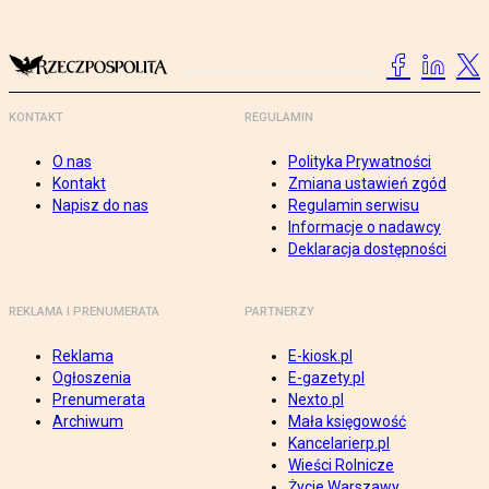
KONTAKT
REGULAMIN
O nas
Polityka Prywatności
Kontakt
Zmiana ustawień zgód
Napisz do nas
Regulamin serwisu
Informacje o nadawcy
Deklaracja dostępności
REKLAMA I PRENUMERATA
PARTNERZY
Reklama
E-kiosk.pl
Ogłoszenia
E-gazety.pl
Prenumerata
Nexto.pl
Archiwum
Mała księgowość
Kancelarierp.pl
Wieści Rolnicze
Życie Warszawy