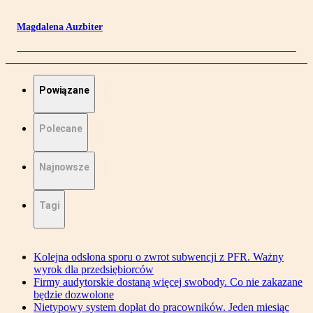
Magdalena Auzbiter
Powiązane
Polecane
Najnowsze
Tagi
Kolejna odsłona sporu o zwrot subwencji z PFR. Ważny
wyrok dla przedsiębiorców
Firmy audytorskie dostaną więcej swobody. Co nie zakazane
będzie dozwolone
Nietypowy system dopłat do pracowników. Jeden miesiąc