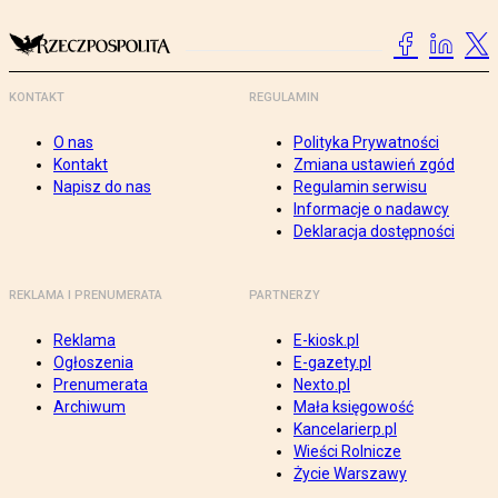
KONTAKT
REGULAMIN
O nas
Polityka Prywatności
Kontakt
Zmiana ustawień zgód
Napisz do nas
Regulamin serwisu
Informacje o nadawcy
Deklaracja dostępności
REKLAMA I PRENUMERATA
PARTNERZY
Reklama
E-kiosk.pl
Ogłoszenia
E-gazety.pl
Prenumerata
Nexto.pl
Archiwum
Mała księgowość
Kancelarierp.pl
Wieści Rolnicze
Życie Warszawy