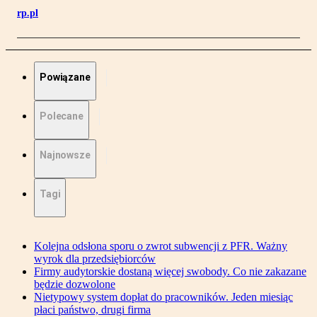
rp.pl
Powiązane
Polecane
Najnowsze
Tagi
Kolejna odsłona sporu o zwrot subwencji z PFR. Ważny
wyrok dla przedsiębiorców
Firmy audytorskie dostaną więcej swobody. Co nie zakazane
będzie dozwolone
Nietypowy system dopłat do pracowników. Jeden miesiąc
płaci państwo, drugi firma