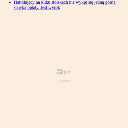
Handlujący na kilku stoiskach nie wykpi się jedną górną
stawką opłaty. Jest wyrok